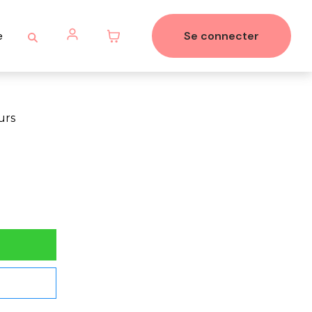
e
Se connecter
urs