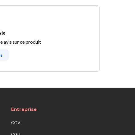
vis
e avis sur ce produit
is
Entreprise
CGV
CGU